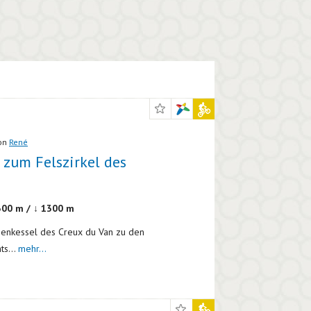
von
René
 zum Felszirkel des
300 m / ↓ 1300 m
lsenkessel des Creux du Van zu den
ts...
mehr...