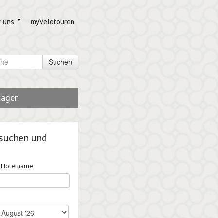
r uns
myVelotouren
Suchen
tagen
 suchen und
r Hotelname