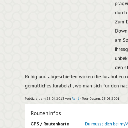
prägen
durch
Zum D
Downh
am Se
ihres
unbek
den s
Ruhig und abgeschieden wirken die Jurahöhen ru
gemütliches Jurabeizli, wo man sich für den näc
Publiziert am 25.04.2013 von
René
- Tour-Datum: 23.08.2001
Routeninfos
GPS / Routenkarte
Du musst dich bei myV