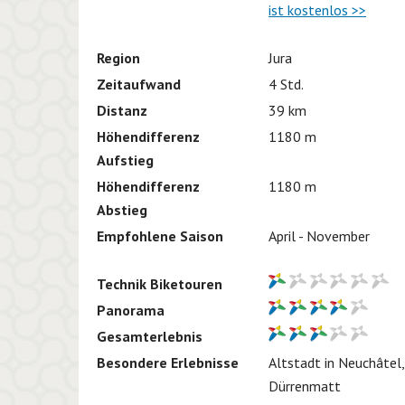
ist kostenlos >>
Region
Jura
Zeitaufwand
4 Std.
Distanz
39 km
Höhendifferenz
1180 m
Aufstieg
Höhendifferenz
1180 m
Abstieg
Empfohlene Saison
April - November
Technik Biketouren
Panorama
Gesamterlebnis
Besondere Erlebnisse
Altstadt in Neuchâtel,
Dürrenmatt