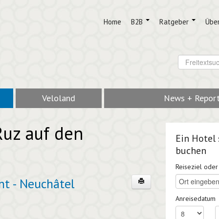
Home
B2B
Ratgeber
Übe
Veloland
News + Repor
Ruz auf den
Ein Hotel
buchen
Reiseziel ode
nt - Neuchâtel
Anreisedatum