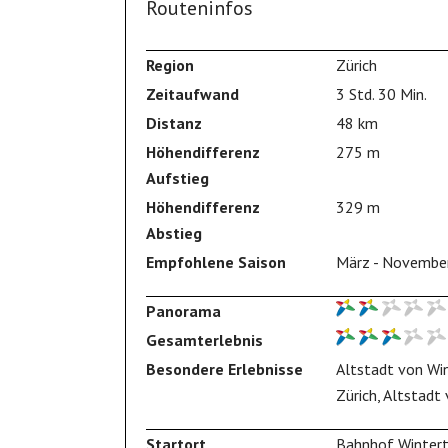
Routeninfos
Region
Zürich
Zeitaufwand
3 Std. 30 Min.
Distanz
48 km
Höhendifferenz
275 m
Aufstieg
Höhendifferenz
329 m
Abstieg
Empfohlene Saison
März - Novembe
Panorama
Gesamterlebnis
Besondere Erlebnisse
Altstadt von Win
Zürich, Altstadt
Startort
Bahnhof Wintert