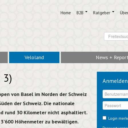
Home
B2B
Ratgeber
Übe
Veloland
News + Repor
 3)
Anmelden
appen von Basel im Norden der Schweiz
Süden der Schweiz. Die nationale
nd rund 30 Kilometer nicht asphaltiert.
Login merk
 3'600 Höhenmeter zu bewältigen.