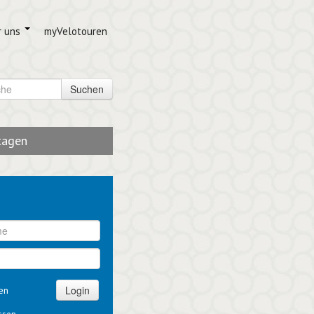
r uns
myVelotouren
Suchen
tagen
Login
en